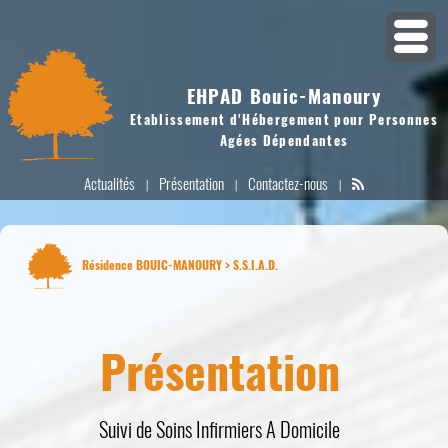
EHPAD Bouic-Manoury
Etablissement d'Hébergement pour Personnes
Agées Dépendantes
Actualités
Présentation
Contactez-nous
|
|
|
Résidence BOUIC-MANOURY > S.S.I.A.D.
Présentation
Suivi de Soins Infirmiers A Domicile