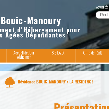
Actualités
Bouic-Manoury
ement d'Hébergement pour
s Agées Dépendantes
Accueil de Jour
S.S.I.A.D.
Offre de répit
Alzheimer
Résidence BOUIC-MANOURY > LA RESIDENCE
Présentatio