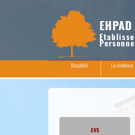
EHPAD 
Etabliss
Personne
Actualités
La résidence
CVS